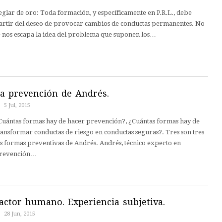
eglar de oro: Toda formación, y específicamente en P.R.L., debe
artir del deseo de provocar cambios de conductas permanentes. No
e nos escapa la idea del problema que suponen los…
a prevención de Andrés.
5 Jul, 2015
Cuántas formas hay de hacer prevención?, ¿Cuántas formas hay de
ransformar conductas de riesgo en conductas seguras?. Tres son tres
as formas preventivas de Andrés. Andrés, técnico experto en
revención…
actor humano. Experiencia subjetiva.
28 Jun, 2015