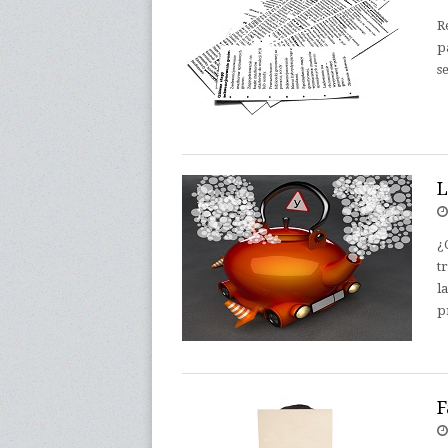
R
p
s
L
¿
t
l
p
F