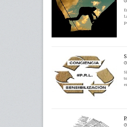
E
L
p
S
S
t
e
P