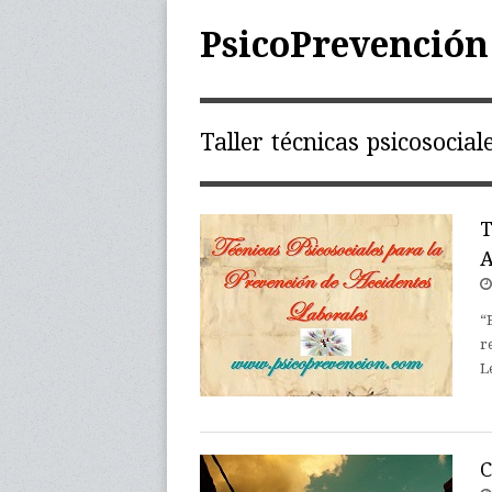
PsicoPrevención
Taller técnicas psicosocia
T
A
“
r
L
C