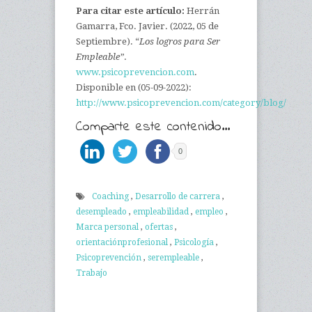
Para citar este artículo:
Herrán
Gamarra, Fco. Javier. (2022, 05 de
Septiembre). “
Los logros para Ser
Empleable”
.
www.psicoprevencion.com
.
Disponible en (05-09-2022):
http://www.psicoprevencion.com/category/blog/
Comparte este contenido...
0
Coaching
,
Desarrollo de carrera
,
desempleado
,
empleabilidad
,
empleo
,
Marca personal
,
ofertas
,
orientaciónprofesional
,
Psicología
,
Psicoprevención
,
serempleable
,
Trabajo