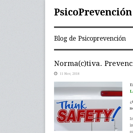
PsicoPrevención
Blog de Psicoprevención
Norma(c)tiva. Prevenc
11 Nov, 2018
E
L
¿
n
I
i
c