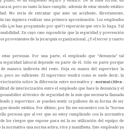
 punto, es un empleado seguro y estático. De la misa forma, un
a sí, pero no tanto la hace cumplir, además de estar siendo estático
dad. No sería de extrañar que ante un accidente, directamente,
sin tan siquiera realizar una primera aproximación. Los empleados
 ello (¿se han preguntado por qué?) esperarán que otro lo haga. Tal
ponsabilidad. En cuyo caso supondrán que la seguridad y prevención
ctos provenientes de la jerarquía organizacional. ¿Y el tercer y cuarto
estas personas. Por una parte, el empleado que “denuncia” tal
la seguridad laboral depende en parte de él. Sólo en parte porque
de manera indirecta del resto. Deja en manos del supervisor la
, pero no suficiente. El supervisor tendrá como se suele decir, la
teriorización sobre la diferencia entre normativa y –
norma(c)tiva
–
ilitud de interiorización entre el empleado que hace la denuncia y el
sponsabilice al técnico de seguridad de la más que necesaria llamada
eado y supervisor, se pueden sentir orgullosos de su forma de ser
gue siendo estática. Por último, por fin me encuentro con la “horma
ella persona que al ver que no estoy cumpliendo con la normativa
e de los riesgos que supone para mí la no utilización del equipo de
e la normativa una norma activa, viva y manifiesta. Este empleado ya