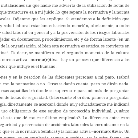
 instalaciones sin que nadie me advierta de la utilización de botas de
que transcurre es, a mi juicio, lo que separa la normativa y la norma
orales. Déjenme que les explique. Si atendemos a la definición que
 salud laboral estaríamos haciendo mención, obviamente, a todas
 salud laboral en general y a la prevención de los riesgos laborales
jadas en documentos, procedimientos, etc y de forma latente (en un
 la organización. Si bien esta normativa es estática, se convierte en
iva”. Es decir, se manifiesta en el segundo momento de la cultura
a norma activa –
norma(c)tiva
– hay un proceso que diferencia a las
actor que influye es el humano.
ones y en la reacción de las diferentes personas a mi paso. Habrá
do con la normativa o no. Otras se darán cuenta, pero no dirán nada.
 esas zapatillas irá donde su supervisor para además de preguntar
ción de botas de seguridad. (Interesante el orden: primero preguntar
logía, directamente, se acercará donde mi y educadamente me indicará
uso obligatorio de este equipo de protección individual. ¿Cuánto
 hasta que dé con este último empleado?. La diferencia entre estas
seguridad y prevención de accidentes laborales la encontramos en la
 que es la normativa (estática) y la norma activa –
norma(c)tiva
-. Un