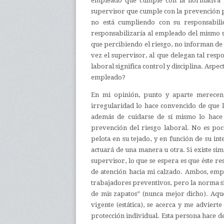
empleado que cumple con la normativa y
supervisor que cumple con la prevención par
no está cumpliendo con su responsabili
responsabilizaría al empleado del mismo 
que percibiendo el riesgo, no informan de
vez el supervisor, al que delegan tal res
laboral significa control y disciplina. Aspe
empleado?
En mi opinión, punto y aparte merecen 
irregularidad lo hace convencido de que 
además de cuidarse de sí mismo lo hace 
prevención del riesgo laboral. No es poco
pelota en su tejado, y en función de su in
actuará de una manera u otra. Si existe sim
supervisor, lo que se espera es que éste re
de atención hacia mi calzado. Ambos, empl
trabajadores preventivos, pero la norma si
de mis zapatos” (nunca mejor dicho). Aqu
vigente (estática), se acerca y me adviert
protección individual. Esta persona hace d