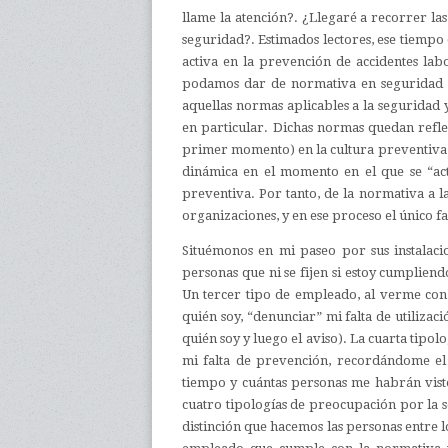
llame la atención?. ¿Llegaré a recorrer las
seguridad?. Estimados lectores, ese tiempo 
activa en la prevención de accidentes lab
podamos dar de normativa en seguridad y
aquellas normas aplicables a la seguridad y
en particular. Dichas normas quedan refle
primer momento) en la cultura preventiva de
dinámica en el momento en el que se “act
preventiva. Por tanto, de la normativa a l
organizaciones, y en ese proceso el único f
Situémonos en mi paseo por sus instalaci
personas que ni se fijen si estoy cumplien
Un tercer tipo de empleado, al verme con
quién soy, “denunciar” mi falta de utiliza
quién soy y luego el aviso). La cuarta tipo
mi falta de prevención, recordándome el 
tiempo y cuántas personas me habrán visto
cuatro tipologías de preocupación por la 
distinción que hacemos las personas entre lo