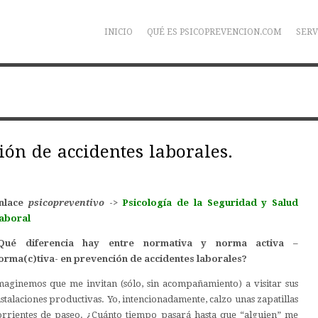
INICIO
QUÉ ES PSICOPREVENCION.COM
SERV
ión de accidentes laborales.
nlace
psicopreventivo
->
Psicología de la Seguridad y Salud
aboral
Qué diferencia hay entre normativa y norma activa –
orma(c)tiva- en prevención de accidentes laborales?
maginemos que me invitan (sólo, sin acompañamiento) a visitar sus
nstalaciones productivas. Yo, intencionadamente, calzo unas zapatillas
orrientes de paseo. ¿Cuánto tiempo pasará hasta que “alguien” me